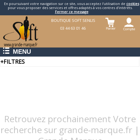
En poursuivant votre navigation sur ce site, vous acceptez l'utilisation de
cookies
pour vous proposer des services et offres adaptés à vos centres d'intérêts.
Fermer ce message
BOUTIQUE SOFT SENLIS
03 44 63 01 46
MENU
+
FILTRES
Retrouvez prochainement Votre
recherche sur grande-marque.fr |