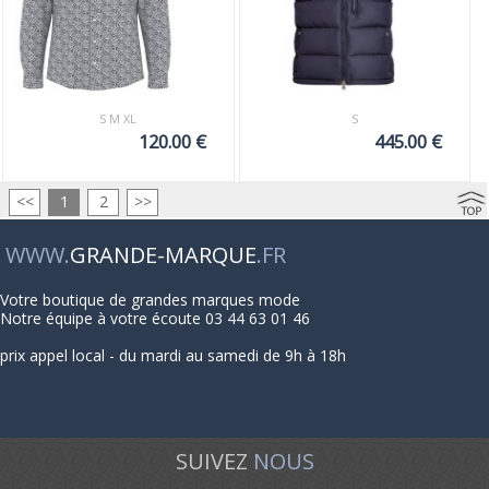
S M XL
S
120.00 €
445.00 €
<<
1
2
>>
WWW.
GRANDE-MARQUE
.FR
Votre boutique de grandes marques mode
Notre équipe à votre écoute 03 44 63 01 46
prix appel local - du mardi au samedi de 9h à 18h
SUIVEZ
NOUS