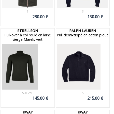
S
S
280.00 €
150.00 €
STRELLSON
RALPH LAUREN
Pull-over à col roulé en laine
Pull demi-zippé en coton piqué
vierge Marek, vert
S XL 2XL
S
145.00 €
215.00 €
KWAY
KWAY