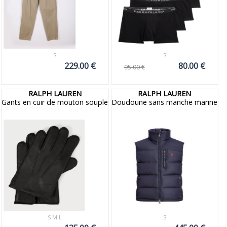
S
S
229.00 €
80.00 €
95.00 €
RALPH LAUREN
RALPH LAUREN
Gants en cuir de mouton souple
Doudoune sans manche marine
S M L
S