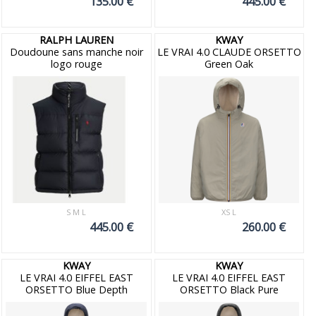
135.00 €
445.00 €
RALPH LAUREN
KWAY
Doudoune sans manche noir
LE VRAI 4.0 CLAUDE ORSETTO
logo rouge
Green Oak
S M L
XS L
445.00 €
260.00 €
KWAY
KWAY
LE VRAI 4.0 EIFFEL EAST
LE VRAI 4.0 EIFFEL EAST
ORSETTO Blue Depth
ORSETTO Black Pure