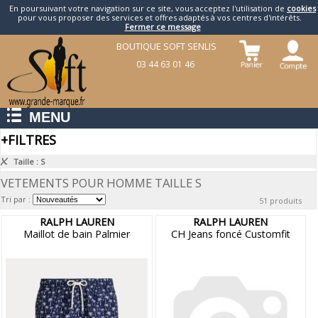
En poursuivant votre navigation sur ce site, vous acceptez l'utilisation de
cookies
pour vous proposer des services et offres adaptés à vos centres d'intérêts.
Fermer ce message
BOUTIQUE SOFT SENLIS
03 44 63 01 46
MENU
+
FILTRES
Taille : S
VETEMENTS POUR HOMME TAILLE S
Tri par :
51 produits
RALPH LAUREN
RALPH LAUREN
Maillot de bain Palmier
CH Jeans foncé Customfit