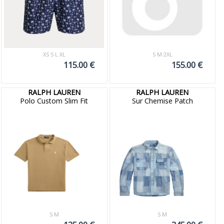
XS S L XL
S M 2XL
115.00 €
155.00 €
RALPH LAUREN
RALPH LAUREN
Polo Custom Slim Fit
Sur Chemise Patch
S M
S M