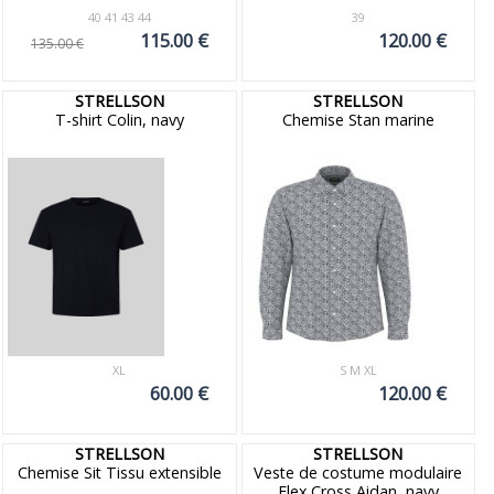
40 41 43 44
39
115.00 €
120.00 €
135.00 €
STRELLSON
STRELLSON
T-shirt Colin, navy
Chemise Stan marine
XL
S M XL
60.00 €
120.00 €
STRELLSON
STRELLSON
Chemise Sit Tissu extensible
Veste de costume modulaire
Flex Cross Aidan, navy