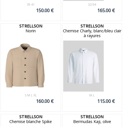
39 41
32/34
150.00 €
165.00 €
STRELLSON
STRELLSON
Norin
Chemise Charly, blanc/bleu clair
à rayures
S M L XL
M L
160.00 €
115.00 €
STRELLSON
STRELLSON
Chemise blanche Spike
Bermudas Kaji, olive