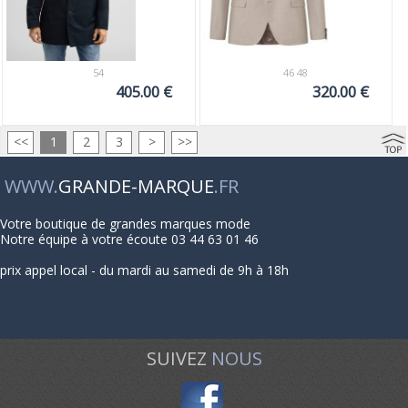
54
46 48
405.00 €
320.00 €
<<
1
2
3
>
>>
WWW.
GRANDE-MARQUE
.FR
Votre boutique de grandes marques mode
Notre équipe à votre écoute 03 44 63 01 46
prix appel local - du mardi au samedi de 9h à 18h
SUIVEZ
NOUS