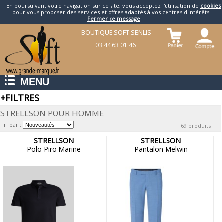
En poursuivant votre navigation sur ce site, vous acceptez l'utilisation de
cookies
pour vous proposer des services et offres adaptés à vos centres d'intérêts.
Fermer ce message
BOUTIQUE SOFT SENLIS
03 44 63 01 46
MENU
+
FILTRES
STRELLSON POUR HOMME
Tri par :
69 produits
STRELLSON
STRELLSON
Polo Piro Marine
Pantalon Melwin