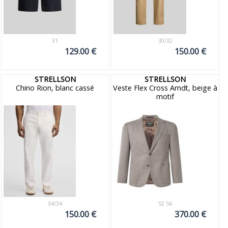
31
30/32
129.00 €
150.00 €
STRELLSON
STRELLSON
Chino Rion, blanc cassé
Veste Flex Cross Arndt, beige à
motif
34/34
52 56
150.00 €
370.00 €