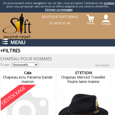
En poursuivant votre navigation sur ce site, vous acceptez l'utilisation de
cookies
pour vous proposer des services et offres adaptés à vos centres d'intérêts.
Fermer ce message
BOUTIQUE SOFT SENLIS
03 44 63 01 46
MENU
+
FILTRES
CHAPEAU POUR HOMMES
Tri par :
4 produits
Cala
STETSON
Chapeau ecru Panama bande
Chapeau Merced Traveller
marron
Feutre laine marine