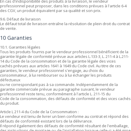
En cas d'indisponibilité des produits à la livraison, le vendeur
professionnel peut proposer, dans les conditions prévues à l'article 6-4
des CGV, un produit équivalent par sa qualité et son prix.
9.6. Défaut de livraison
Le défaut total de livraison entraîne la résolution de plein droit du contrat
de vente.
10 Garanties
10.1. Garanties légales
Tous les produits fournis par le vendeur professionnel bénéficient de la
garantie légale de conformité prévue aux articles L.133-3, L. 211-4 à L.211-
14 du Code de la consommation et de la garantie légale des vices
cachés prévues aux articles 1641 à 1649 du Code civil. Au titre de ces
garanties, le vendeur professionnel s'engage, au choix du
consommateur, à lui rembourser ou à lui échanger les produits
défectueux
ou ne correspondant pas à sa commande. Indépendamment de la
garantie commerciale prévue au paragraphe suivant, le vendeur
professionnel reste tenu, conformément à l'article L. 211-15 du
Code de la consommation, des défauts de conformité et des vices cachés
du produit.
Article L 211-4 du Code de la Consommation :
Le vendeur est tenu de livrer un bien conforme au contrat et répond des
défauts de conformité existant lors de la délivrance.
Il répond également des défauts de conformité résultant de l'emballage,
des instructions de montage ou de l'installation lorsque celle-ci a été mise