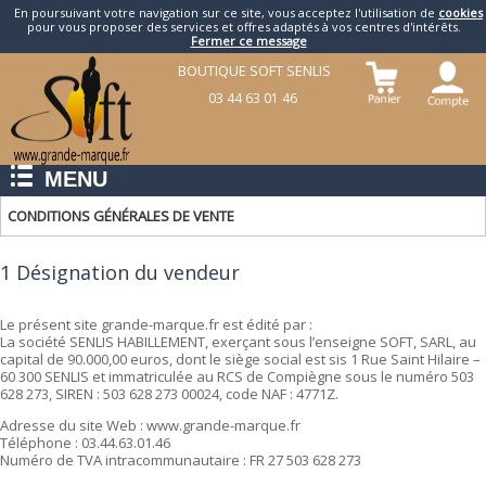
En poursuivant votre navigation sur ce site, vous acceptez l'utilisation de
cookies
pour vous proposer des services et offres adaptés à vos centres d'intérêts.
Fermer ce message
BOUTIQUE SOFT SENLIS
03 44 63 01 46
MENU
CONDITIONS GÉNÉRALES DE VENTE
1 Désignation du vendeur
Le présent site grande-marque.fr est édité par :
La société SENLIS HABILLEMENT, exerçant sous l’enseigne SOFT, SARL, au
capital de 90.000,00 euros, dont le siège social est sis 1 Rue Saint Hilaire –
60 300 SENLIS et immatriculée au RCS de Compiègne sous le numéro 503
628 273, SIREN : 503 628 273 00024, code NAF : 4771Z.
Adresse du site Web : www.grande-marque.fr
Téléphone : 03.44.63.01.46
Numéro de TVA intracommunautaire : FR 27 503 628 273