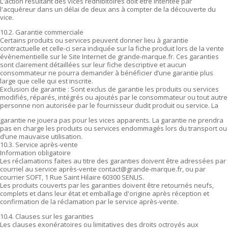
L'action résultant des vices rédhibitoires doit être intentée par
l'acquéreur dans un délai de deux ans à compter de la découverte du
vice.
10.2. Garantie commerciale
Certains produits ou services peuvent donner lieu à garantie
contractuelle et celle-ci sera indiquée sur la fiche produit lors de la vente
évènementielle sur le Site Internet de grande-marque.fr. Ces garanties
sont clairement détaillées sur leur fiche descriptive et aucun
consommateur ne pourra demander à bénéficier d’une garantie plus
large que celle qui est inscrite.
Exclusion de garantie : Sont exclus de garantie les produits ou services
modifiés, réparés, intégrés ou ajoutés par le consommateur ou tout autre
personne non autorisée par le fournisseur dudit produit ou service. La
garantie ne jouera pas pour les vices apparents. La garantie ne prendra
pas en charge les produits ou services endommagés lors du transport ou
d’une mauvaise utilisation.
10.3. Service après-vente
Information obligatoire
Les réclamations faites au titre des garanties doivent être adressées par
courriel au service après-vente contact@grande-marque.fr, ou par
courrier SOFT, 1 Rue Saint Hilaire 60300 SENLIS.
Les produits couverts par les garanties doivent être retournés neufs,
complets et dans leur état et emballage d'origine après réception et
confirmation de la réclamation par le service après-vente.
10.4. Clauses sur les garanties
Les clauses exonératoires ou limitatives des droits octroyés aux