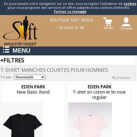
En poursuivant votre navigation sur ce site, vous acceptez l'utilisation de
cookies
pour vous proposer des services et offres adaptés à vos centres d'intérêts.
Fermer ce message
BOUTIQUE SOFT SENLIS
03 44 63 01 46
MENU
+
FILTRES
T-SHIRT MANCHES COURTES POUR HOMMES
Tri par :
18 produits
EDEN PARK
EDEN PARK
New Basic Rond
T-shirt en coton et lin rose
regular