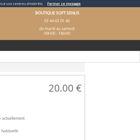
és à vos centres d'intérêts.
Fermer ce message
BOUTIQUE SOFT SENLIS
03 44 63 01 46
du mardi au samedi
09H00 - 18H00
20.00
€
e actuellement
e habituelle