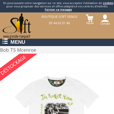
En poursuivant votre navigation sur ce site, vous acceptez l'utilisation de
cookies
pour vous proposer des services et offres adaptés à vos centres d'intérêts.
Fermer ce message
BOUTIQUE SOFT SENLIS
03 44 63 01 46
MENU
Bob TS Mcenroe