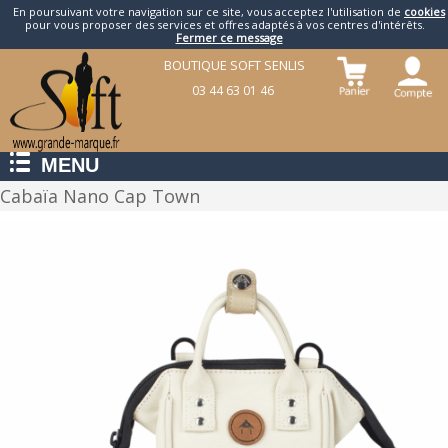
En poursuivant votre navigation sur ce site, vous acceptez l'utilisation de
cookies
pour vous proposer des services et offres adaptés à vos centres d'intérêts.
Fermer ce message
BOUTIQUE SOFT SENLIS
03 44 63 01 46
MENU
Cabaïa Nano Cap Town