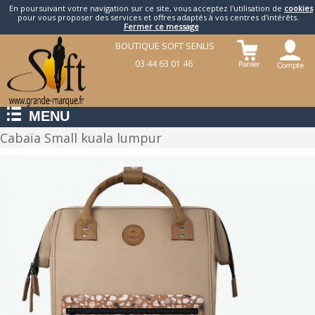
En poursuivant votre navigation sur ce site, vous acceptez l'utilisation de
cookies
pour vous proposer des services et offres adaptés à vos centres d'intérêts.
Fermer ce message
BOUTIQUE SOFT SENLIS
03 44 63 01 46
MENU
Cabaïa Small kuala lumpur