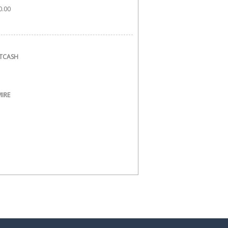
.00 
OTCASH
IRE