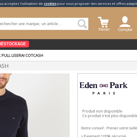
us acceptez l'utilisation de
cookies
pour vous proposer des services et offres adapt
DÉSTOCKAGE
 PULL LISERAI COTCASH
ASH
Produit non disponible
Ce produit n'est plus disponibl
Notre conseil : Prenez votre taill
> Paiement 100% sécurisé