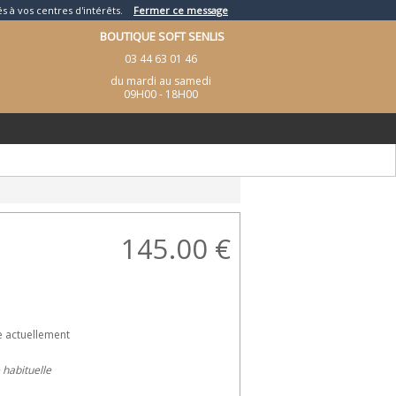
és à vos centres d'intérêts.
Fermer ce message
BOUTIQUE SOFT SENLIS
03 44 63 01 46
du mardi au samedi
09H00 - 18H00
145.00
€
e actuellement
e habituelle