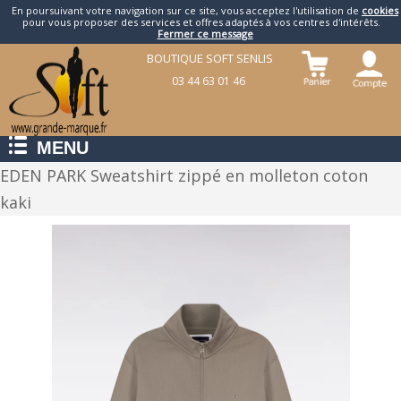
En poursuivant votre navigation sur ce site, vous acceptez l'utilisation de
cookies
pour vous proposer des services et offres adaptés à vos centres d'intérêts.
Fermer ce message
BOUTIQUE SOFT SENLIS
03 44 63 01 46
MENU
EDEN PARK Sweatshirt zippé en molleton coton
kaki