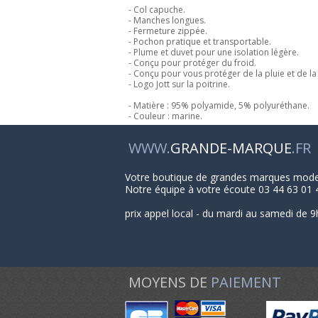
- Col capuche.
- Manches longues.
- Fermeture zippée.
- Pochon pratique et transportable.
- Plume et duvet pour une isolation légère.
- Conçu pour protéger du froid.
- Conçu pour vous protéger de la pluie et de la 
- Logo Jott sur la poitrine.
- Matière : 95% polyamide, 5% polyuréthane.
- Couleur : marine.
WWW.
GRANDE-MARQUE
.FR
Votre boutique de grandes marques mod
Notre équipe à votre écoute 03 44 63 01 
prix appel local - du mardi au samedi de 9
MOYENS DE
PAIEMENT