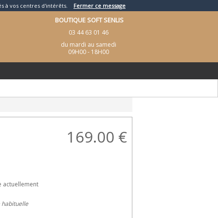
és à vos centres d'intérêts.
Fermer ce message
BOUTIQUE SOFT SENLIS
03 44 63 01 46
du mardi au samedi
09H00 - 18H00
169.00
€
e actuellement
e habituelle