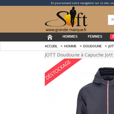
En poursuivant votre navigation sur ce site, vo
HOMMES
FEMMES
ACCUEIL
>
HOMME
>
DOUDOUNE
>
JOT
JOTT Doudoune à Capuche Jott