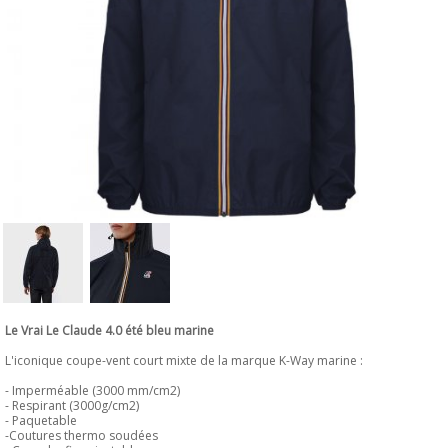
Le Vrai Le Claude 4.0 été bleu marine
L'iconique coupe-vent court mixte de la marque K-Way marine :
- Imperméable (3000 mm/cm2)
- Respirant (3000g/cm2)
- Paquetable
-Coutures thermo soudées