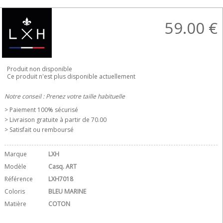
59.00
€
Produit non disponible
Ce produit n'est plus disponible actuellement
Notre conseil : Prenez votre taille habituelle
> Paiement 100% sécurisé
> Livraison gratuite à partir de 70.00 
> Satisfait ou remboursé
Marque
LXH
Modèle
Casq. ART
Référence
LXH7018
Coloris
BLEU MARINE
Matière
COTON