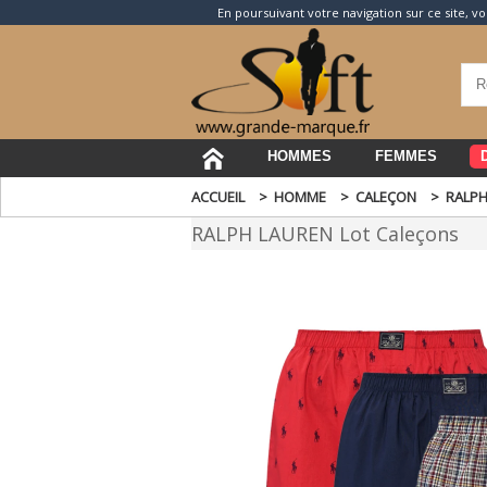
En poursuivant votre navigation sur ce site, vo
HOMMES
FEMMES
ACCUEIL
>
HOMME
>
CALEÇON
>
RALPH
RALPH LAUREN Lot Caleçons