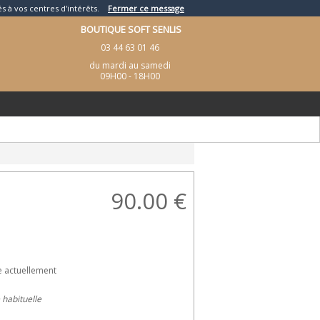
és à vos centres d'intérêts.
Fermer ce message
BOUTIQUE SOFT SENLIS
03 44 63 01 46
du mardi au samedi
09H00 - 18H00
90.00
€
e actuellement
e habituelle