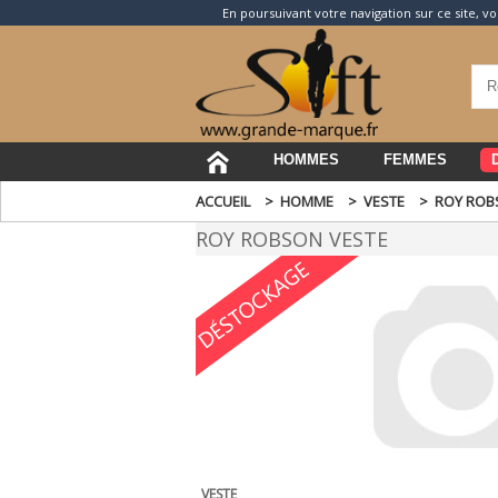
En poursuivant votre navigation sur ce site, vo
HOMMES
FEMMES
ACCUEIL
>
HOMME
>
VESTE
>
ROY ROB
ROY ROBSON VESTE
VESTE