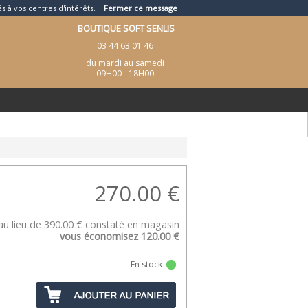
és à vos centres d'intérêts.
Fermer ce message
BOUTIQUE SOFT SENLIS
03 44 63 01 46
du mardi au samedi
09H00 - 18H00
270.00
€
au lieu de 390.00 € constaté en magasin
vous économisez 120.00 €
En stock