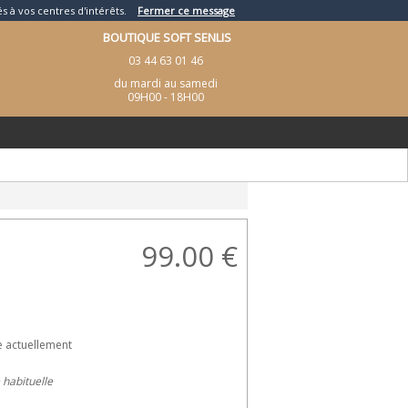
és à vos centres d'intérêts.
Fermer ce message
BOUTIQUE SOFT SENLIS
03 44 63 01 46
du mardi au samedi
09H00 - 18H00
99.00
€
e actuellement
e habituelle