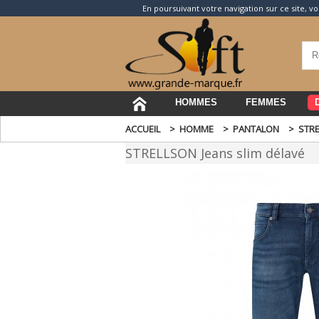
En poursuivant votre navigation sur ce site, vo
HOMMES
FEMMES
ACCUEIL
>
HOMME
>
PANTALON
>
STRE
STRELLSON Jeans slim délavé