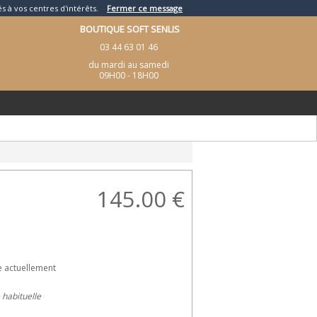
és à vos centres d'intérêts.
Fermer ce message
BOUTIQUE SOFT SENLIS
03 44 63 01 46
du mardi au samedi
09H00 - 18H00
145.00
€
e actuellement
e habituelle