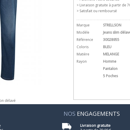
> Livraison gratuite à partir de 70
> Satisfait ou remboursé
Marque
STRELLSON
Modèle
Jeans slim délav
Référence
30028955
Coloris
BLEU
Matière
MELANGE
Rayon
Homme
Pantalon
5 Poches
son délavé
NOS
ENGAGEMENTS
e
Livraison gratuite